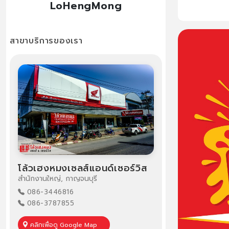
LoHengMong
สาขาบริการของเรา
ศูนย์จำหน่ายรถจักรยานยนต์ รถมอเตอร์ไซค์ ทุกยี่ห้อ มอเตอร์ไซค์ฮอนด้า มอเตอร์ไซค์ยามาฮ่า มอเตอร์ไซค์เวสป้า มอเตอร์ไซค์บิ๊กไบค์
สิทธิพิเศษสำหรับลูกค้ารับเงินเดือนผ่านธนาคารไทยพาณิชย์ SCB Payroll สิทธิพิเศษสำหรับข้าราชการประจำ สมาชิกกบข. และ
สำหรับไรเดอร์เดลิเวอร์รี่ทุกค่าย ออกรถมอเตอร์ไซค์ฟรีดาวน์ รับดอกเบี้ยพิเศษ ไม่ใช้คนค้ำ ฟรีค่าจดทะเบียน พรบ. ฟรีค่าประกันรถหาย
ออกรถมอเตอร์ไซค์ใหม่ ออกรถง่ายๆ บริการให้ถึงที่ ฟรีทุกขั้นตอนที่ยูฮับ คลับของคนขี่มอไซค์
โล้วเฮงหมงเซลส์แอนด์เซอร์วิส
สำนักงานใหญ่, กาญจนบุรี
086-3446816
086-3787855
คลิกเพื่อดู Google Map